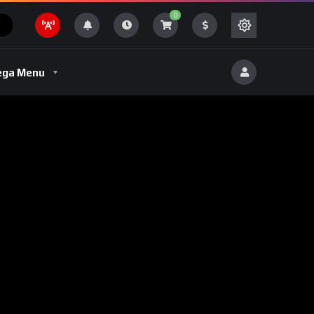
0
Romance
ga Menu
t
Romance