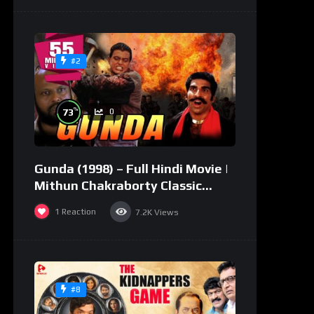
#2
%
73
0
Gunda (1998) – Full Hindi Movie |
Mithun Chakraborty Classic
Action Drama
1
Reaction
7.2K
Views
#8