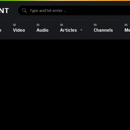
NT
Music
Sports
Gaming
TV Shows
Entertainment
e
Video
Audio
Articles
Channels
Me
s
Music
Sports
Gaming
TV Shows
Entertainmen