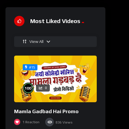
Most Liked Videos
View All
#15
%
100
0
Mamla Gadbad Hai Promo
1
Reaction
836
Views