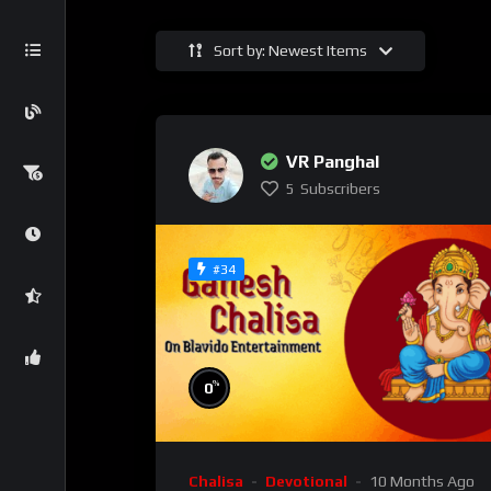
Sort by: Newest Items
VR Panghal
5
Subscribers
#34
%
0
Chalisa
Devotional
10 Months Ago