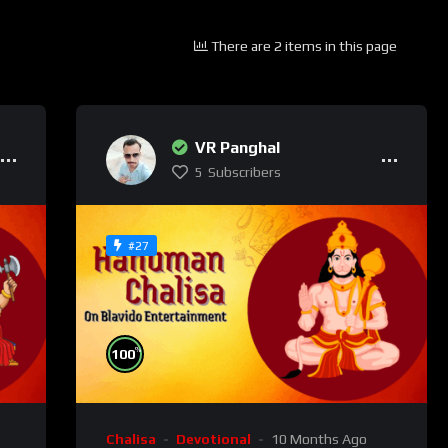
There are 2 items in this page
VR Panghal
5
Subscribers
#27
%
100
Chalisa
Devotional
10 Months Ago