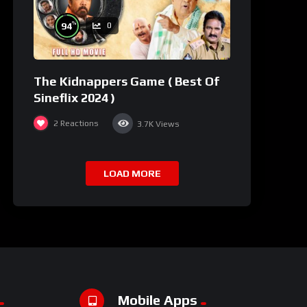
%
94
0
The Kidnappers Game ( Best Of
Sineflix 2024 )
2
Reactions
3.7K
Views
LOAD MORE
Mobile Apps